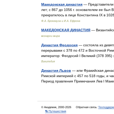
Македонская династия
— Представители 
лет; с 867 до 1056 г. основателем ее был
прекратилось в лице Константина IX в 102
Ф.А. Брокгауза и И.А. Ефрона
МАКЕДОНСКАЯ ДИНАСТИЯ
— Византийск
монархи мира
Династия Феодосия
— состояла из девят
перерывами с 378 по 472 и Восточной Рим
император: Феодосий I Великий (378 395)
Википедия
Династия Львов
— или Фракийская динас
Римской империей с 457 по 518 годы, и ч
Период правления Примечания Лев I Маке
© Академик, 2000-2026
Обратная связь:
Техподдерж
👣 Путешествия