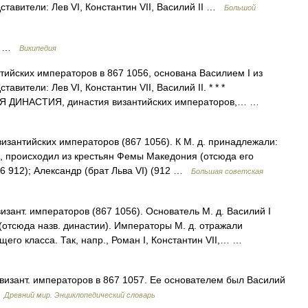
тавители: Лев VI, Константин VII, Василий II …
Большой
ы …
Википедия
ийских императоров в 867 1056, основана Василием I из
вители: Лев VI, Константин VII, Василий II. * * *
ИНАСТИЯ, династия византийских императоров,… …
тийских императоров (867 1056). К М. д. принадлежали:
), происходил из крестьян Фемы Македония (отсюда его
86 912); Александр (брат Льва VI) (912 …
Большая советская
зант. императоров (867 1056). Основатель М. д. Василий I
отсюда назв. династии). Императоры М. д. отражали
его класса. Так, напр., Роман I, Константин VII,… …
нт. императоров в 867 1057. Ее основателем был Василий
…
Древний мир. Энциклопедический словарь