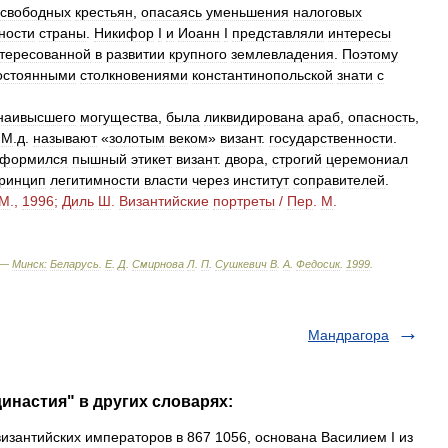
свободных
крестьян
,
опасаясь
уменьшения
налоговых
ности
страны
.
Никифор
I
и
Иоанн
I
представляли
интересы
тересованной
в
развитии
крупного
землевладения
.
Поэтому
остоянными
столкновениями
константинопольской
знати
с
наивысшего
могущества
,
была
ликвидирована
араб
,
опасность
,
М
.
д
.
называют
«
золотым
веком
»
визант
.
государственности
.
формился
пышный
этикет
визант
.
двора
,
строгий
церемониал
ринцип
легитимности
власти
через
институт
соправителей
.
М
.,
1996
;
Диль
Ш
.
Византийские
портреты
/
Пер
.
М
.
 —
Минск:
Беларусь
.
Е
.
Д
.
Смирнова
Л
.
П
.
Сушкевич
В
.
А
.
Федосик
.
1999
.
Мандрагора
инастия" в других словарях:
изантийских императоров в 867 1056, основана Василием I из