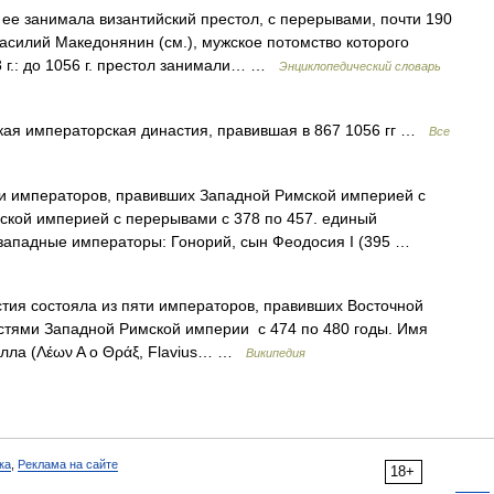
ее занимала византийский престол, с перерывами, почти 190
 Василий Македонянин (см.), мужское потомство которого
8 г.: до 1056 г. престол занимали… …
Энциклопедический словарь
ая императорская династия, правившая в 867 1056 гг …
Все
и императоров, правивших Западной Римской империей с
ской империей с перерывами с 378 по 457. единый
 западные императоры: Гонорий, сын Феодосия I (395 …
тия состояла из пяти императоров, правивших Восточной
астями Западной Римской империи с 474 по 480 годы. Имя
лла (Λέων Α ο Θράξ, Flavius… …
Википедия
ка
,
Реклама на сайте
18+