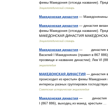
фемы Македония (отсюда название). Предс
Энциклопедический словарь
Македонская династия
— Македонянин
Македонская династия
— династия визант
фемы Македония (отсюда название). Предста
МАКЕДОНСКАЯ ДИНАСТИЯ МАКЕДОНСКАЯ Д
Энциклопедический словарь
Македонская династия
— династия визан
Василий I Македонянин (правил в 867 886
прозвище и название династии); Лев VI (8
энциклопедия
МАКЕДОНСКАЯ ДИНАСТИЯ
— династия ви
происходил из крестьян фемы Македония (
интересы разных группировок господствующ
Советская историческая энциклопедия
Македонская династия
— династия виза
I (867 886), выходец из макед. крестьян 