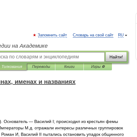
Запомнить сайт
Словарь на свой сайт
RU
едии на Академике
Найти!
Толкования
Переводы
Книги
Игры ⚽
нах, именах и названиях
).
Основатель
—
Василий
I
;
происходил
из
крестьян
фемы
Императоры
М
.
д
.
отражали
интересы
различных
группировок
,
Роман
И
,
Василий
II
пытались
остановить
упадок
общинного