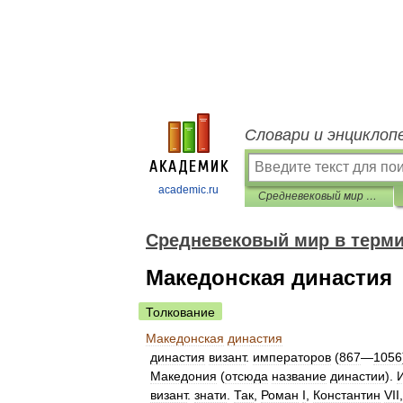
Словари и энциклоп
academic.ru
Средневековый мир в терминах, именах и названиях
Средневековый мир в терми
Македонская династия
Толкование
Македонская
династия
династия
визант
.
императоров
(
867
—
1056
Македония
(
отсюда
название
династии
).
визант
.
знати
.
Так
,
Роман
I
,
Константин
VII