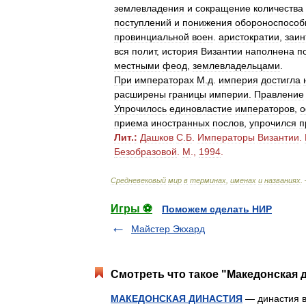
землевладения
и
сокращение
количества
поступлений
и
понижения
обороноспособ
провинциальной
воен
.
аристократии
,
заин
вся
полит
,
история
Византии
наполнена
п
местными
феод
,
землевладельцами
.
При
императорах
М
.
д
.
империя
достигла
расширены
границы
империи
.
Правление
Упрочилось
единовластие
императоров
,
о
приема
иностранных
послов
,
упрочился
п
Лит
.
:
Дашков
С
.
Б
.
Императоры
Византии
.
Безобразовой
.
М
.,
1994
.
Средневековый
мир
в
терминах
,
именах
и
названиях
.
Игры ⚽
Поможем сделать НИР
Майстер Экхард
Смотреть что такое "Македонская д
МАКЕДОНСКАЯ ДИНАСТИЯ
— династия в